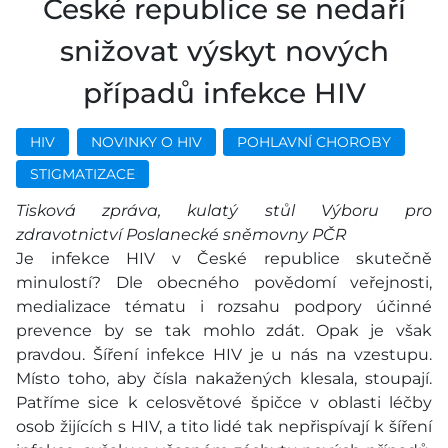
České republice se nedaří
snižovat výskyt nových
případů infekce HIV
HIV
NOVINKY O HIV
POHLAVNÍ CHOROBY
STIGMATIZACE
Tisková zpráva, kulatý stůl Výboru pro
zdravotnictví Poslanecké sněmovny PČR
Je infekce HIV v České republice skutečně
minulostí? Dle obecného povědomí veřejnosti,
medializace tématu i rozsahu podpory účinné
prevence by se tak mohlo zdát. Opak je však
pravdou. Šíření infekce HIV je u nás na vzestupu.
Místo toho, aby čísla nakažených klesala, stoupají.
Patříme sice k celosvětové špičce v oblasti léčby
osob žijících s HIV, a tito lidé tak nepřispívají k šíření