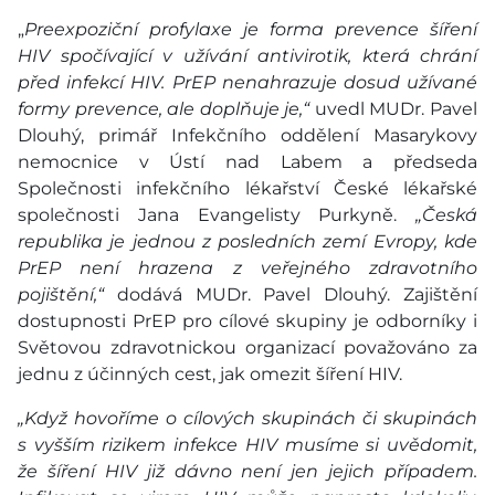
„
Preexpoziční profylaxe je forma prevence šíření
HIV spočívající v užívání antivirotik, která chrání
před infekcí HIV. PrEP nenahrazuje dosud užívané
formy prevence, ale doplňuje je,“
uvedl MUDr. Pavel
Dlouhý, primář Infekčního oddělení Masarykovy
nemocnice v Ústí nad Labem a předseda
Společnosti infekčního lékařství České lékařské
společnosti Jana Evangelisty Purkyně.
„Česká
republika je jednou z posledních zemí Evropy, kde
PrEP není hrazena z veřejného zdravotního
pojištění,“
dodává MUDr. Pavel Dlouhý. Zajištění
dostupnosti PrEP pro cílové skupiny je odborníky i
Světovou zdravotnickou organizací považováno za
jednu z účinných cest, jak omezit šíření HIV.
„Když hovoříme o cílových skupinách či skupinách
s vyšším rizikem infekce HIV musíme si uvědomit,
že šíření HIV již dávno není jen jejich případem.