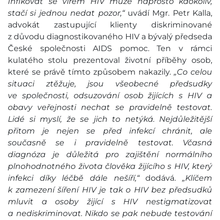
Infikovat se virem HIV může naprosto kdokoliv,
stačí si jednou nedat pozor,“
uvádí Mgr. Petr Kalla,
advokát zastupující klienty diskriminované
z důvodu diagnostikovaného HIV a bývalý předseda
České společnosti AIDS pomoc. Ten v rámci
kulatého stolu prezentoval životní příběhy osob,
které se právě tímto způsobem nakazily.
„Co celou
situaci ztěžuje, jsou všeobecné předsudky
ve společnosti, odsuzování osob žijících s HIV a
obavy veřejnosti nechat se pravidelně testovat.
Lidé si myslí, že se jich to netýká. Nejdůležitější
přitom je nejen se před infekcí chránit, ale
současně se i pravidelně testovat. Včasná
diagnóza je důležitá pro zajištění normálního
plnohodnotného života člověka žijícího s HIV, který
infekci díky léčbě dále nešíří,“
dodává.
„Klíčem
k zamezení šíření HIV je tak o HIV bez předsudků
mluvit a osoby žijící s HIV nestigmatizovat
a nediskriminovat. Nikdo se pak nebude testování