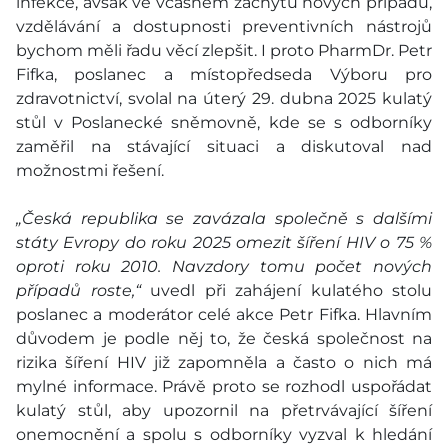
infekce, avšak ve včasném záchytu nových případů,
vzdělávání a dostupnosti preventivních nástrojů
bychom měli řadu věcí zlepšit. I proto PharmDr. Petr
Fifka, poslanec a místopředseda Výboru pro
zdravotnictví, svolal na úterý 29. dubna 2025 kulatý
stůl v Poslanecké sněmovně, kde se s odborníky
zaměřil na stávající situaci a diskutoval nad
možnostmi řešení.
„Česká republika se zavázala společně s dalšími
státy Evropy do roku 2025 omezit šíření HIV o 75 %
oproti roku 2010. Navzdory tomu počet nových
případů roste,“
uvedl při zahájení kulatého stolu
poslanec a moderátor celé akce Petr Fifka. Hlavním
důvodem je podle něj to, že česká společnost na
rizika šíření HIV již zapomněla a často o nich má
mylné informace. Právě proto se rozhodl uspořádat
kulatý stůl, aby upozornil na přetrvávající šíření
onemocnění a spolu s odborníky vyzval k hledání