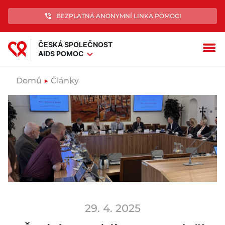
phone_in_talk
BEZPLATNÁ ANONYMNÍ LINKA POMOCI
ČESKÁ SPOLEČNOST
menu
expand_more
AIDS POMOC
Domů
▶
Články
29. 4. 2025