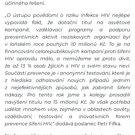
účinného řešení.
„O ústupu povědomí o riziku infekce HIV nejlépe
vypovídá fakt, že dotační titul na osvětové
kampaně, vzdělávací programy a podporu
preventivních aktivit neziskových organizací byl
v loňském roce pouhých 10 milionů Kč. To je na
financování celorepublikových kampaní proti šíření
HIV opravdu málo, a nemůžeme se proto divit,
že až 13 % osob žijících s HIV o svém stavu neví.
Součástí prevence je i anonymní testování, které je
z hlediska odhalování nových případů jedním
z nejefektivnějších způsobů, jak zabránit šíření
nákazy. Pro tento rok jsme s kolegy prosadili
navýšení titulu na 15 milionů Kč. Je však potřeba
udělat mnohem více, zejména v oblastech osvěty,
vzdělávání, testování a inovativních forem
prevence šíření HIV,“
dodává poslanec Petr Fifka.