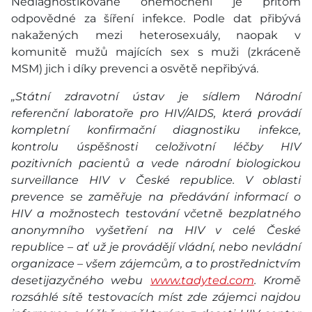
Nediagnostikované onemocnění je přitom
odpovědné za šíření infekce. Podle dat přibývá
nakažených mezi heterosexuály, naopak v
komunitě mužů majících sex s muži (zkráceně
MSM) jich i díky prevenci a osvětě nepřibývá.
„Státní zdravotní ústav je sídlem Národní
referenční laboratoře pro HIV/AIDS, která provádí
kompletní konfirmační diagnostiku infekce,
kontrolu úspěšnosti celoživotní léčby HIV
pozitivních pacientů a vede národní biologickou
surveillance HIV v České republice. V oblasti
prevence se zaměřuje na předávání informací o
HIV a možnostech testování včetně bezplatného
anonymního vyšetření na HIV v celé České
republice – ať už je provádějí vládní, nebo nevládní
organizace – všem zájemcům, a to prostřednictvím
desetijazyčného webu
www.tadyted.com
. Kromě
rozsáhlé sítě testovacích míst zde zájemci najdou