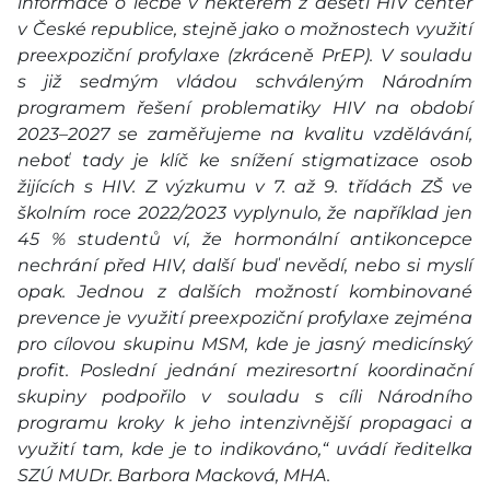
informace o léčbě v některém z deseti HIV center
v České republice, stejně jako o možnostech využití
preexpoziční profylaxe (zkráceně PrEP). V souladu
s již sedmým vládou schváleným Národním
programem řešení problematiky HIV na období
2023–2027 se zaměřujeme na kvalitu vzdělávání,
neboť tady je klíč ke snížení stigmatizace osob
žijících s HIV. Z výzkumu v 7. až 9. třídách ZŠ ve
školním roce 2022/2023 vyplynulo, že například jen
45 % studentů ví, že hormonální antikoncepce
nechrání před HIV, další buď nevědí, nebo si myslí
opak. Jednou z dalších možností kombinované
prevence je využití preexpoziční profylaxe zejména
pro cílovou skupinu MSM, kde je jasný medicínský
profit. Poslední jednání meziresortní koordinační
skupiny podpořilo v souladu s cíli Národního
programu kroky k jeho intenzivnější propagaci a
využití tam, kde je to indikováno,“ uvádí ředitelka
SZÚ MUDr. Barbora Macková, MHA.