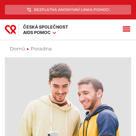
phone_in_talk
BEZPLATNÁ ANONYMNÍ LINKA POMOCI
ČESKÁ SPOLEČNOST
menu
expand_more
AIDS POMOC
Domů
▶
Poradna