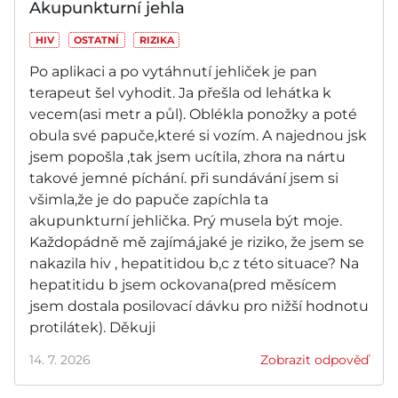
Akupunkturní jehla
HIV
OSTATNÍ
RIZIKA
Po aplikaci a po vytáhnutí jehliček je pan
terapeut šel vyhodit. Ja přešla od lehátka k
vecem(asi metr a půl). Oblékla ponožky a poté
obula své papuče,které si vozím. A najednou jsk
jsem popošla ,tak jsem ucítila, zhora na nártu
takové jemné píchání. při sundávání jsem si
všimla,že je do papuče zapíchla ta
akupunkturní jehlička. Prý musela být moje.
Každopádně mě zajímá,jaké je riziko, že jsem se
nakazila hiv , hepatitidou b,c z této situace? Na
hepatitidu b jsem ockovana(pred měsícem
jsem dostala posilovací dávku pro nižší hodnotu
protilátek). Děkuji
14. 7. 2026
Zobrazit odpověď