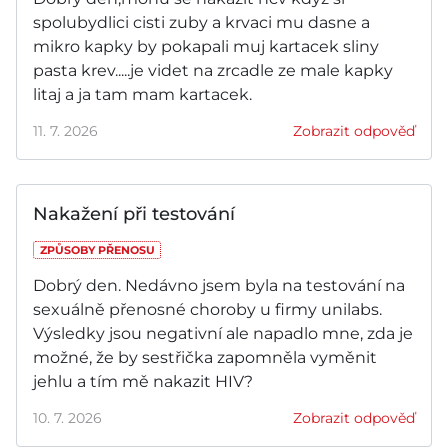
spolubydlici cisti zuby a krvaci mu dasne a
mikro kapky by pokapali muj kartacek sliny
pasta krev.....je videt na zrcadle ze male kapky
litaj a ja tam mam kartacek.
11. 7. 2026
Zobrazit odpověď
Nakažení při testování
ZPŮSOBY PŘENOSU
Dobrý den. Nedávno jsem byla na testování na
sexuálně přenosné choroby u firmy unilabs.
Výsledky jsou negativní ale napadlo mne, zda je
možné, že by sestřička zapomněla vyměnit
jehlu a tím mě nakazit HIV?
10. 7. 2026
Zobrazit odpověď