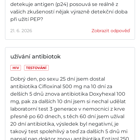
detekuje antigen (p24) posouvá se reálně z
vašich zkušeností nějak výrazně detekční doba
při užití PEP?
21. 6. 2026
Zobrazit odpověď
užívání antibiotok
HIV
TESTOVÁNÍ
Dobrý den, po sexu 25 dní jsem dostal
antibiotika Cifloxinal 500 mg na 10 dní za
delších 5 dnů znova antibiotika Doxyhexal 100
mg, pak za dalších 10 dní jsem si nechal udělat
laboratorní test 3 generace v nemocnici z krve
přesně po 60 dnech, s těch 60 dní jsem užíval
20 dní antibiotika, výsledek byl negativní, je
takový test spolehlivý a teď za dalších 5 dnů mi
napsal pan doktor znovu antibiotika Entizol 250