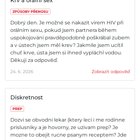
Krv a orální sex
ZPŮSOBY PŘENOSU
Dobrý den. Je možné se nakazit virem HIV při
orálním sexu, pokud jsem partnera během
uspokojování pravděpodobně poškrábal zubem
a v ústech jsem měl krev? Jakmile jsem ucítil
chuť krve, ústa jsem si ihned vypláchl vodou.
Děkuji za odpověď.
24. 6. 2026
Zobrazit odpověď
Diskretnost
PREP
Dozvi se obvodni lekar (ktery leci i me rodinne
prislusniky a je hovorny, ze uzivam prep? Je
mozne to obejit rucne psanym receptem? Jde