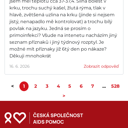
jsem měl teplotu cca 37-37,4. Silná bolest v
krku, trochu suchý kašel, žlutá rýma, tlak v
hlavě, zvětšená uzlina na krku (jinde si nejsem
jistý, nenapadlo mě kontrolovat) a trochu bílý
povlak na jazyku. Jedná se prosím o
primoinfekci? Všude na intenetu nacházím jiný
seznam příznaků i jiný týdnový rozptyl. Je
možné mít příznaky již 6tý den po nákaze?
Děkuji mnohokrát
16. 6. 2026
Zobrazit odpověď
<
1
2
3
4
5
6
7
…
528
>