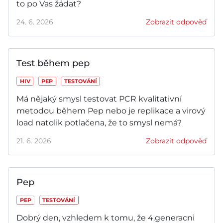
to po Vas žádat?
24. 6. 2026
Zobrazit odpověď
Test během pep
HIV
PEP
TESTOVÁNÍ
Má nějaký smysl testovat PCR kvalitativní
metodou během Pep nebo je replikace a virový
load natolik potlačena, že to smysl nemá?
21. 6. 2026
Zobrazit odpověď
Pep
PEP
TESTOVÁNÍ
Dobrý den, vzhledem k tomu, že 4.generacni