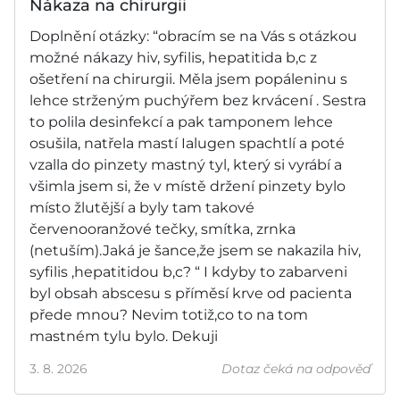
Nákaza na chirurgii
Doplnění otázky: “obracím se na Vás s otázkou
možné nákazy hiv, syfilis, hepatitida b,c z
ošetření na chirurgii. Měla jsem popáleninu s
lehce strženým puchýřem bez krvácení . Sestra
to polila desinfekcí a pak tamponem lehce
osušila, natřela mastí Ialugen spachtlí a poté
vzalla do pinzety mastný tyl, který si vyrábí a
všimla jsem si, že v místě držení pinzety bylo
místo žlutější a byly tam takové
červenooranžové tečky, smítka, zrnka
(netuším).Jaká je šance,že jsem se nakazila hiv,
syfilis ,hepatitidou b,c? “ I kdyby to zabarveni
byl obsah abscesu s příměsí krve od pacienta
přede mnou? Nevim totiž,co to na tom
mastném tylu bylo. Dekuji
3. 8. 2026
Dotaz čeká na odpověď