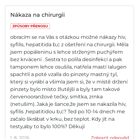
Nákaza na chirurgii
ZPŮSOBY PŘENOSU
obracím se na Vás s otázkou možné nákazy hiv,
syfilis, hepatitida b,c z ošetření na chirurgii. Měla
jsem popáleninu s lehce strženým puchýřem
bez krvácení . Sestra to polila desinfekcí a pak
tamponem lehce osušila, natřela mastí Ialugen
spachtlí a poté vzalla do pinzety mastný tyl,
který si vyrábí a všimla jsem si, že v místě držení
pinzety bylo místo žlutější a byly tam takové
červenooranžové tečky, smítka, zrnka
(netuším). Jaká je šance,že jsem se nakazila hiv,
syfilis ,hepatitidou b,c? Ted po 10-14 dnech me
začalo škrábat v krku, bez teplot. Kdy jít na
testy,aby to bylo 100%? Děkuji
1. 8. 2026
Zobrazit odpověď