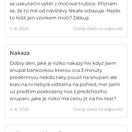
se uskuteční výtěr z močové trubice. Přiznám
se, že to mě od návštěvy lékaře odrazuje. Nejde
to řešit jen vzorkem moči? Děkuji.
5. 8. 2026
Dotaz čeká na odpověď
Nakaza
Dobry den, jaké je riziko nakazy hiv kdyz jsem
snupal bankovkou kterou cca 3 minuty
predemnou nekdo taky pouzil na snupani ale
krev na ni nebyla viditelna na pohled, mel jsem
uz predtim poskozeny nos z predchoziho
snupani...jake je riziko ma cenu jit na hiv test?
4. 8. 2026
Dotaz čeká na odpověď