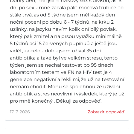
Dobrý den, měl jsem rizikový sex s dívkou, asi 5
dní po sexu mně začala pálit močová trubice, to
stále trvá, as od 5 týdne jsem měl každý den
noční pocení po dobu 6 - 7 týdnů, na krku 2
uzlinky, na jazyku nevím kolik dní bílý povlak,
který pak zmizel a na prsou vyrážku minimálně
5 týdnů asi 15 červených pupínků a ještě jsou
vidět, za celou dobu jsem užíval 35 dní
antibiotika a také byl ve velkém stresu, tento
týden jsem se nechal testovat po 95 dnech
laboratorním testem ve FN na HIV test je 4
generace negativní a řekli mi, že už na testování
nemám chodit. Mohu se spolehnou že užívání
antibiotik a stres neovlivnili výsledek, který je už
pro mně konečný . Děkuji za odpověď.
17. 7. 2026
Zobrazit odpověď