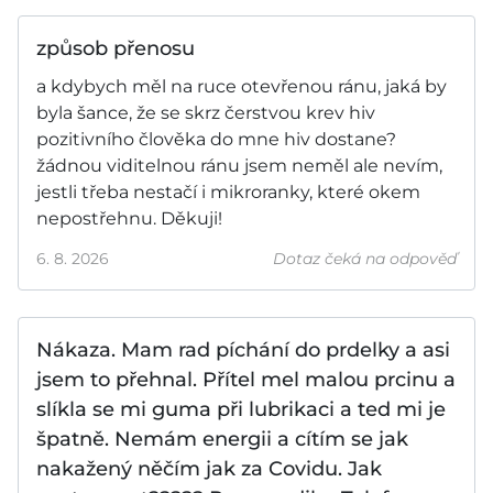
způsob přenosu
a kdybych měl na ruce otevřenou ránu, jaká by
byla šance, že se skrz čerstvou krev hiv
pozitivního člověka do mne hiv dostane?
žádnou viditelnou ránu jsem neměl ale nevím,
jestli třeba nestačí i mikroranky, které okem
nepostřehnu. Děkuji!
6. 8. 2026
Dotaz čeká na odpověď
Nákaza. Mam rad píchání do prdelky a asi
jsem to přehnal. Přítel mel malou prcinu a
slíkla se mi guma při lubrikaci a ted mi je
špatně. Nemám energii a cítím se jak
nakažený něčím jak za Covidu. Jak