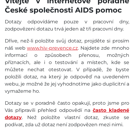
Vítejte v internetové poradně
České společnosti AIDS pomoc
Dotazy odpovídáme pouze v pracovní dny,
zodpovězeni dotazu trvá jeden až tři pracovní dny.
Dříve, než-li položíte svůj dotaz, projděte si prosím
náš web
www.hiv-prevence.cz
. Najdete zde mnoho
informací o způsobech přenosu, možných
příznacích, ale i o testování a místech, kde se
můžete nechat otestovat. V případě, že byste
položili dotaz, na který je odpověď na uvedeném
webu, je možné že jej vyhodnotíme jako duplicitní a
vymažeme ho.
Dotazy se v poradně často opakují, proto jsme pro
Vás připravili přehled odpovědí na
často kladené
dotazy
. Než položíte vlastní dotaz, zkuste se
podívat, zda už dotaz není zodpovězen mezi nimi.