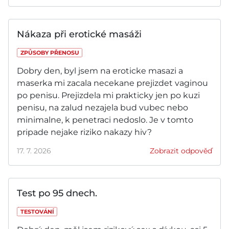
Nákaza při erotické masáži
ZPŮSOBY PŘENOSU
Dobry den, byl jsem na eroticke masazi a
maserka mi zacala necekane prejizdet vaginou
po penisu. Prejizdela mi prakticky jen po kuzi
penisu, na zalud nezajela bud vubec nebo
minimalne, k penetraci nedoslo. Je v tomto
pripade nejake riziko nakazy hiv?
17. 7. 2026
Zobrazit odpověď
Test po 95 dnech.
TESTOVÁNÍ