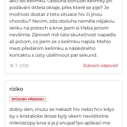
akci do kelímku. Obsluha bohužel kelímky při
podávání držela okraje, přes které se pije? Je
možnost dostat z této situace hiv či jinou
chorobu? Nevím, zda obsluha neměla nějakou
ranku na prstech a krve jsem si třeba jenom
nevšimla. Zároveň mě tato skutečnost napadla
až potom, co jsem se z kelímku napila. Mohlo
mezi předáním kelímku a následného
kontaktu s ústy uběhnout par sekund.
18. 7. 2026
Zobrazit odpověď
riziko
ZPŮSOBY PŘENOSU
dobry den, muzu se nakazit hiv nebo hcv kdyz
by v kristalicke droze byly okem neviditelne
mikrostopy krve a ja ji snupal?po aplikaci me