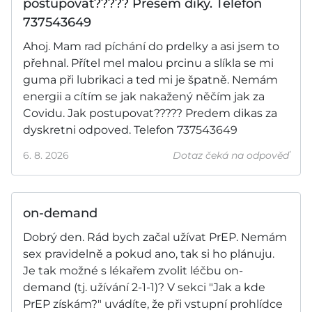
postupovat????? Presem diky. Telefon
737543649
Ahoj. Mam rad píchání do prdelky a asi jsem to
přehnal. Přítel mel malou prcinu a slíkla se mi
guma při lubrikaci a ted mi je špatně. Nemám
energii a cítím se jak nakažený něčím jak za
Covidu. Jak postupovat????? Predem dikas za
dyskretni odpoved. Telefon 737543649
6. 8. 2026
Dotaz čeká na odpověď
on-demand
Dobrý den. Rád bych začal užívat PrEP. Nemám
sex pravidelně a pokud ano, tak si ho plánuju.
Je tak možné s lékařem zvolit léčbu on-
demand (tj. užívání 2-1-1)? V sekci "Jak a kde
PrEP získám?" uvádíte, že při vstupní prohlídce