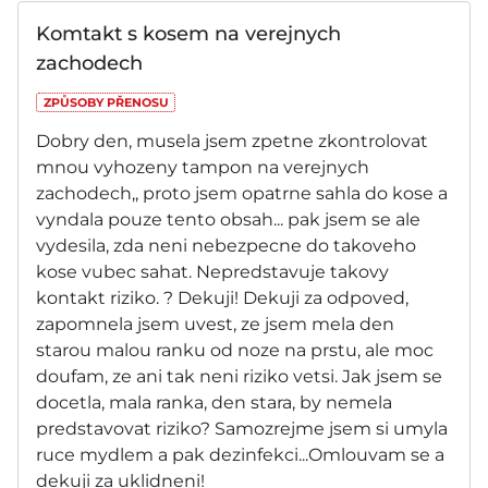
Komtakt s kosem na verejnych
zachodech
ZPŮSOBY PŘENOSU
Dobry den, musela jsem zpetne zkontrolovat
mnou vyhozeny tampon na verejnych
zachodech,, proto jsem opatrne sahla do kose a
vyndala pouze tento obsah... pak jsem se ale
vydesila, zda neni nebezpecne do takoveho
kose vubec sahat. Nepredstavuje takovy
kontakt riziko. ? Dekuji! Dekuji za odpoved,
zapomnela jsem uvest, ze jsem mela den
starou malou ranku od noze na prstu, ale moc
doufam, ze ani tak neni riziko vetsi. Jak jsem se
docetla, mala ranka, den stara, by nemela
predstavovat riziko? Samozrejme jsem si umyla
ruce mydlem a pak dezinfekci...Omlouvam se a
dekuji za uklidneni!