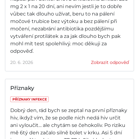
mg 2 x 1 na 20 dní, ani nevím jestli je to dobře
vůbec tak dlouho užívat, beru to na pálení
močové trubice bez výtoku a bez pálení při
močení, nezabrání antibiotika pozdějšímu
vytváření protilátek a za jak dlouho bych pak
mohl mít test spolehlivý. moc děkuji za
odpověď.
20. 6. 2026
Zobrazit odpověď
Příznaky
PŘÍZNAKY INFEKCE
Dobrý den, rád bych se zeptal na první příznaky
hiv, ikdyž vím, že se podle nich nedá hiv určit
ani vyloučit… ale chytám se čehokoliv. Po riziku
mě 6tý den začalo silně bolet v krku. Asi 5 dní