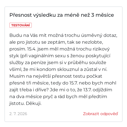
Přesnost výsledku za méně než 3 měsíce
TESTOVÁNÍ
Budu na Vás mít možná trochu úsměvný dotaz,
ale pro jistotu se zeptám, tak se nezlobte,
prosím. 15.4. jsem měl možná trochu rizikový
styk (při vaginálním sexu s ženou poskytující
služby za peníze jsem si v průběhu soulože
všiml, že mi kondom sklouznul a zůstal v ní.
Musím na největší přesnost testu počkat
přesně tři měsíce, tedy do 15.7. nebo bych mohl
zajít třeba i dříve? Jde mi o to, že 13.7. odjíždím
na dva měsíce pryč a rád bych měl předtím
jistotu. Děkuji.
2. 7. 2026
Zobrazit odpověď