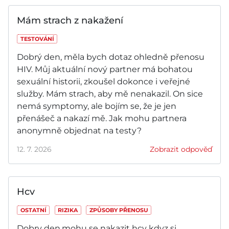
Mám strach z nakažení
TESTOVÁNÍ
Dobrý den, měla bych dotaz ohledně přenosu
HIV. Můj aktuální nový partner má bohatou
sexuální historii, zkoušel dokonce i veřejné
služby. Mám strach, aby mě nenakazil. On sice
nemá symptomy, ale bojím se, že je jen
přenášeč a nakazí mě. Jak mohu partnera
anonymně objednat na testy?
12. 7. 2026
Zobrazit odpověď
Hcv
OSTATNÍ
RIZIKA
ZPŮSOBY PŘENOSU
Dobry den,mohu se nakazit hcv kdyz si