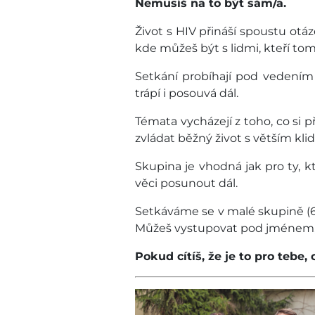
Nemusíš na to být sám/a.
Život s HIV přináší spoustu otáz
kde můžeš být s lidmi, kteří tom
Setkání probíhají pod vedením 
trápí i posouvá dál.
Témata vycházejí z toho, co si př
zvládat běžný život s větším kli
Skupina je vhodná jak pro ty, kt
věci posunout dál.
Setkáváme se v malé skupině (6
Můžeš vystupovat pod jménem, kt
Pokud cítíš, že je to pro tebe,