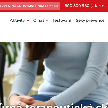
800 800 980 (zdarma 
EZPLATNÁ ANONYMNÍ LINKA POMOCI
expand_more
expand_more
Aktivity
O nás
Testování
Sexy prevence
rná terapeutická s