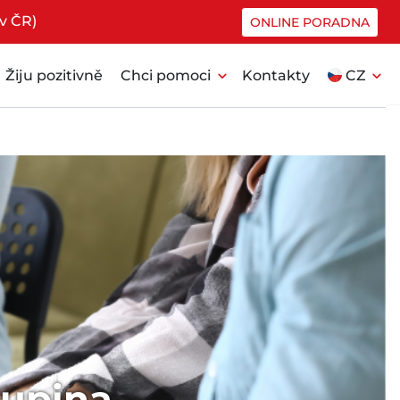
v ČR)
ONLINE PORADNA
expand_more
expand_more
Žiju pozitivně
Chci pomoci
Kontakty
CZ
kupina