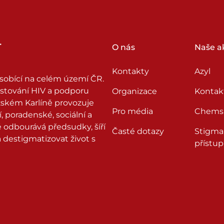
O nás
Naše ak
Kontakty
Azyl
sobící na celém území ČR.
testování HIV a podporu
Organizace
Kontak
ražském Karlíně provozuje
Pro média
Chems
, poradenské, sociální a
odbourává předsudky, šíří
Časté dotazy
Stigma
destigmatizovat život s
přístup