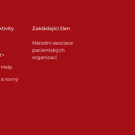
tivity
Zakládající člen
Národní asociace
pacientských
t+
organizací
 Help
 a rovný