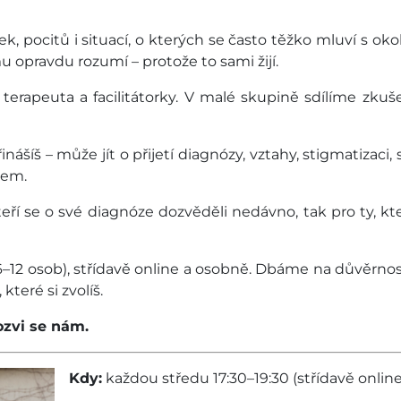
ek, pocitů i situací, o kterých se často těžko mluví s o
u opravdu rozumí – protože to sami žijí.
terapeuta a facilitátorky. V malé skupině sdílíme zku
inášíš – může jít o přijetí diagnózy, vztahy, stigmatizaci, 
dem.
eří se o své diagnóze dozvěděli nedávno, tak pro ty, kte
–12 osob), střídavě online a osobně. Dbáme na důvěrnost
eré si zvolíš.
 ozvi se nám.
Kdy:
každou středu 17:30–19:30 (střídavě onlin