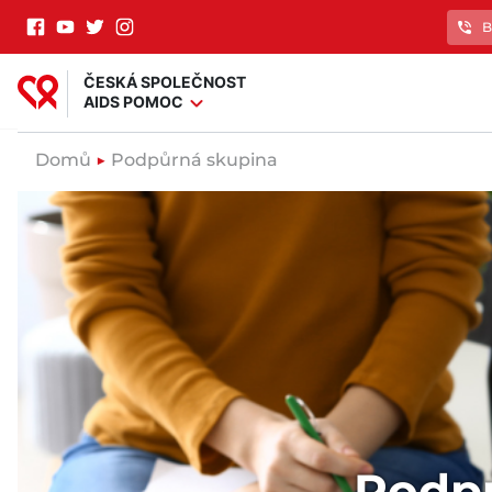
phone_in_talk
B
ČESKÁ SPOLEČNOST
expand_more
AIDS POMOC
Domů
▶
Podpůrná skupina
Podpů