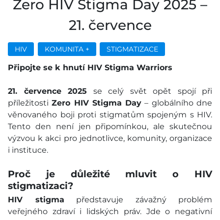
Zero HIV Stigma Day 2025 –
21. července
HIV
KOMUNITA +
STIGMATIZACE
Připojte se k hnutí HIV Stigma Warriors
21. července 2025
se celý svět opět spojí při
příležitosti
Zero HIV Stigma Day
– globálního dne
věnovaného boji proti stigmatům spojeným s HIV.
Tento den není jen připomínkou, ale skutečnou
výzvou k akci pro jednotlivce, komunity, organizace
i instituce.
Proč je důležité mluvit o HIV
stigmatizaci?
HIV stigma
představuje závažný problém
veřejného zdraví i lidských práv. Jde o negativní