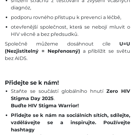
snížení strachu z testování a zvýšení včasných
diagnóz,
podporu rovného přístupu k prevenci a léčbě,
otevřenější společnost, která se nebojí mluvit o
HIV věcně a bez předsudků.
Společně můžeme dosáhnout cíle
U=U
(Nezjistitelný = Nepřenosný)
a přiblížit se světu
bez AIDS.
Přidejte se k nám!
Staňte se součástí globálního hnutí
Zero HIV
Stigma Day 2025
.
Buďte HIV Stigma Warrior!
Přidejte se k nám na sociálních sítích, sdílejte,
vzdělávejte se a inspirujte. Používejte
hashtagy