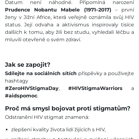
Datum není náhodné. Připomíná narození
Prudence Nobantu Mabele (1971–2017)
– první
ženy v Jižní Africe, která veřejně oznámila svůj HIV
status. Její odvaha a aktivismus inspirovaly tisíce
dalších k tomu, aby žili bez studu, vyhledali léčbu a
mluvili otevřeně o svém zdraví.
Jak se zapojit?
Sdílejte na sociálních sítích
příspěvky a používejte
hashtagy
#ZeroHIVStigmaDay
,
#HIVStigmaWarriors
a
#aidspomoc
.
Proč má smysl bojovat proti stigmatům?
Odstranění HIV stigmat znamená:
zlepšení kvality života lidí žijících s HIV,