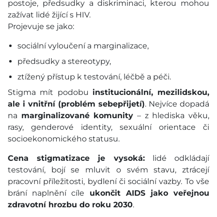
postoje, předsudky a diskriminaci, kterou mohou
zažívat lidé žijící s HIV.
Projevuje se jako:
sociální vyloučení a marginalizace,
předsudky a stereotypy,
ztížený přístup k testování, léčbě a péči.
Stigma mít podobu
institucionální, mezilidskou,
ale i vnitřní (problém sebepřijetí)
. Nejvíce dopadá
na
marginalizované komunity
– z hlediska věku,
rasy, genderové identity, sexuální orientace či
socioekonomického statusu.
Cena stigmatizace je vysoká:
lidé odkládají
testování, bojí se mluvit o svém stavu, ztrácejí
pracovní příležitosti, bydlení či sociální vazby. To vše
brání naplnění cíle
ukončit AIDS jako veřejnou
zdravotní hrozbu do roku 2030
.