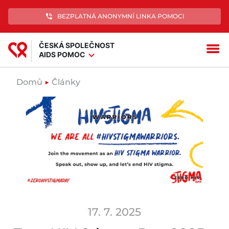
phone_in_talk
BEZPLATNÁ ANONYMNÍ LINKA POMOCI
ČESKÁ SPOLEČNOST
menu
expand_more
AIDS POMOC
Domů
▶
Články
17. 7. 2025