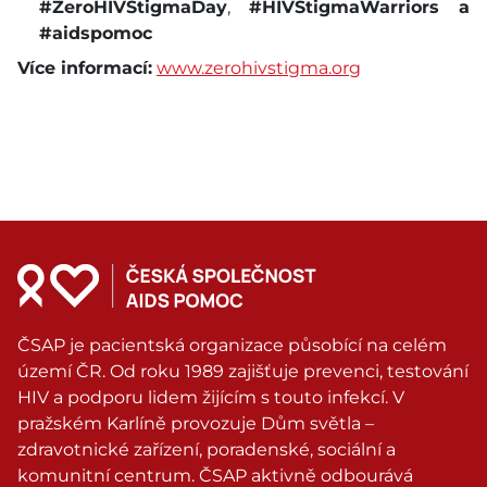
#ZeroHIVStigmaDay
,
#HIVStigmaWarriors a
#aidspomoc
Více informací:
www.zerohivstigma.org
ČSAP je pacientská organizace působící na celém
území ČR. Od roku 1989 zajišťuje prevenci, testování
HIV a podporu lidem žijícím s touto infekcí. V
pražském Karlíně provozuje Dům světla –
zdravotnické zařízení, poradenské, sociální a
komunitní centrum. ČSAP aktivně odbourává