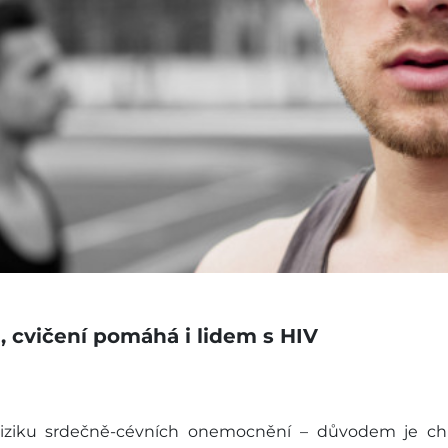
l, cvičení pomáhá i lidem s HIV
u riziku srdečně-cévních onemocnění – důvodem je c