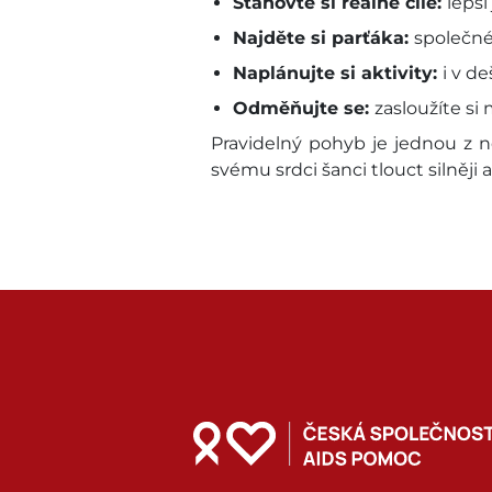
Stanovte si reálné cíle:
lepší
Najděte si parťáka:
společné
Naplánujte si aktivity:
i v d
Odměňujte se:
zasloužíte si
Pravidelný pohyb je jednou z n
svému srdci šanci tlouct silněji a