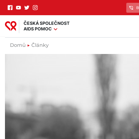
phone_in_talk
B
ČESKÁ SPOLEČNOST
expand_more
AIDS POMOC
Domů
▶
Články