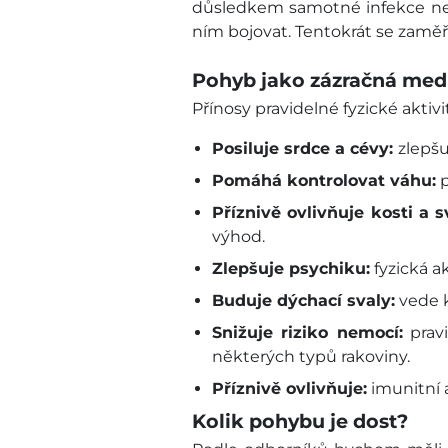
důsledkem samotné infekce nebo
ním bojovat. Tentokrát se zaměř
Pohyb jako zázračná med
Přínosy pravidelné fyzické aktivi
Posiluje srdce a cévy:
zlepšu
Pomáhá kontrolovat váhu:
Příznivě ovlivňuje kosti a s
výhod.
Zlepšuje psychiku:
fyzická a
Buduje dýchací svaly:
vede k
Snižuje riziko nemocí:
pravi
některých typů rakoviny.
Příznivě ovlivňuje:
imunitní 
Kolik pohybu je dost?