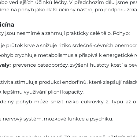
 vedlejších účinků léčby. V předchozím dílu jsme psali 
íme na pohyb jako další účinný nástroj pro podporu zdrav
icína
ty jsou nesmírné a zahrnují prakticky celé tělo. Pohyb:
je průtok krve a snižuje riziko srdečně-cévních onemoc
pohyb zrychluje metabolismus a přispívá k energetické 
valy:
prevence osteoporózy, zvýšení hustoty kostí a pev
ktivita stimuluje produkci endorfinů, které zlepšují nálad
 lepšímu využívání plicní kapacity.
delný pohyb může snížit riziko cukrovky 2. typu až 
a nervový systém, mozkové funkce a psychiku.