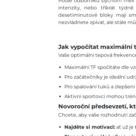
Podle odborníků bychom měli v
intenzity, nebo třikrát týdn
desetiminutové bloky mají sm
nezvládnete zpívat, ale stále mů
Jak vypočítat maximální 
Vaše optimální tepová frekvence 
Maximální TF spočítáte dle v
Pro začátečníky je ideální u
Pro spalování tuků a zlepšení
Aktivní sportovci mohou trén
Novoroční předsevzetí, kt
Chcete, aby vaše rozhodnutí začí
Najděte si motivaci:
ať už je