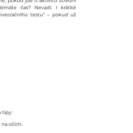
, pokud jde o aktivitu střední
Nemáte čas? Nevadí. I krátké
nverzačního testu“ – pokud už
 tipy:
e na očích.