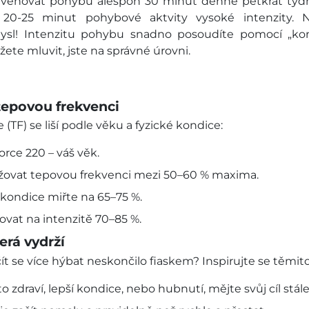
ěnovat pohybu alespoň 30 minut denně pětkrát týdně
ě 20-25 minut pohybové aktvity vysoké intenzity. 
ysl! Intenzitu pohybu snadno posoudíte pomocí „ko
žete mluvit, jste na správné úrovni.
tepovou frekvenci
(TF) se liší podle věku a fyzické kondice:
zorce
220 – váš věk
.
držovat tepovou frekvenci mezi 50–60 % maxima.
 kondice miřte na 65–75 %.
ovat na intenzitě 70–85 %.
erá vydrží
t se více hýbat neskončilo fiaskem? Inspirujte se těmito
 to zdraví, lepší kondice, nebo hubnutí, mějte svůj cíl stál