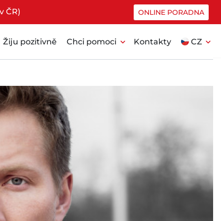
v ČR)
ONLINE PORADNA
expand_more
expand_more
Žiju pozitivně
Chci pomoci
Kontakty
CZ