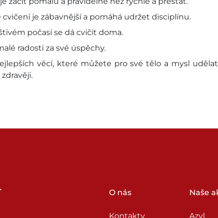
 je začít pomalu a pravidelně než rychle a přestat.
 cvičení je zábavnější a pomáhá udržet disciplínu.
eštivém počasí se dá cvičit doma.
 malé radosti za své úspěchy.
ejlepších věcí, které můžete pro své tělo a mysl udělat
 zdravěji.
O nás
Naše ak
Kontakty
Azyl