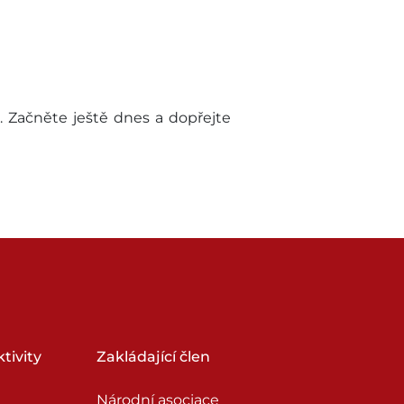
. Začněte ještě dnes a dopřejte
tivity
Zakládající člen
Národní asociace