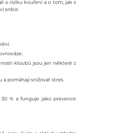
o riziku kouření a o tom, jak s
í srdce.
nění.
rovnováze.
nosti kloubů jsou jen některé z
u a pomáhají snižovat stres.
o 30 % a funguje jako prevence