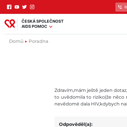
phone_in_talk
B
ČESKÁ SPOLEČNOST
expand_more
AIDS POMOC
Domů
▶
Poradna
Zdravím,mám ještě jeden dotaz,mě
to uvědomila to riziko(že něco 
nevědomé dala HIV,kdybych na
Odpověděl(a):