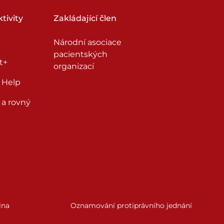
tivity
Zakládající člen
Národní asociace
pacientských
t+
organizací
 Help
 a rovný
lna
Oznamování protiprávního jednání