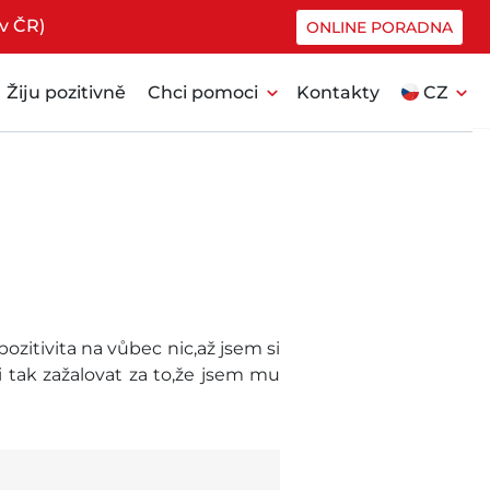
v ČR)
ONLINE PORADNA
expand_more
expand_more
Žiju pozitivně
Chci pomoci
Kontakty
CZ
zitivita na vůbec nic,až jsem si
i tak zažalovat za to,že jsem mu