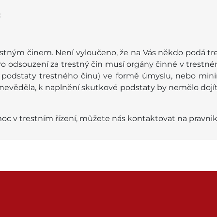
2
stným činem. Není vyloučeno, že na Vás někdo podá tres
 odsouzení za trestný čin musí orgány činné v trestném 
 podstaty trestného činu) ve formě úmyslu, nebo minim
ě nevěděla, k naplnění skutkové podstaty by nemělo dojí
c v trestním řízení, můžete nás kontaktovat na pravn