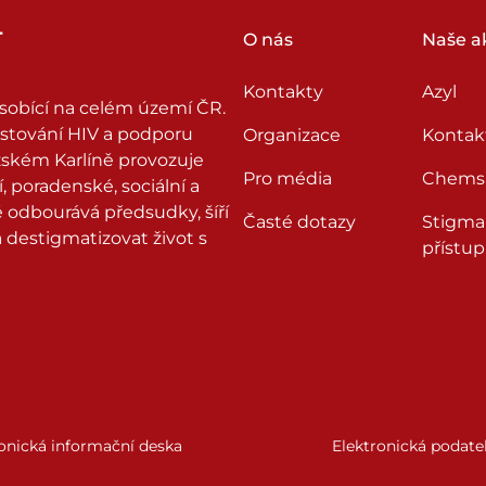
O nás
Naše ak
Kontakty
Azyl
sobící na celém území ČR.
testování HIV a podporu
Organizace
Kontak
ražském Karlíně provozuje
Pro média
Chems
, poradenské, sociální a
odbourává předsudky, šíří
Časté dotazy
Stigma
destigmatizovat život s
přístup
onická informační deska
Elektronická podate