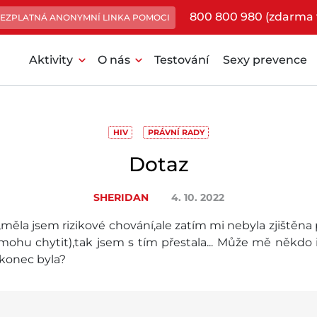
800 800 980 (zdarma 
EZPLATNÁ ANONYMNÍ LINKA POMOCI
expand_more
expand_more
Aktivity
O nás
Testování
Sexy prevence
HIV
PRÁVNÍ RADY
Dotaz
SHERIDAN
4. 10. 2022
la jsem rizikové chování,ale zatím mi nebyla zjištěna po
mohu chytit),tak jsem s tím přestala... Může mě někdo 
konec byla?