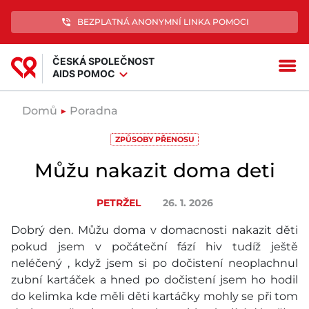
phone_in_talk
BEZPLATNÁ ANONYMNÍ LINKA POMOCI
ČESKÁ SPOLEČNOST
menu
expand_more
AIDS POMOC
Domů
▶
Poradna
ZPŮSOBY PŘENOSU
Můžu nakazit doma deti
PETRŽEL
26. 1. 2026
Dobrý den. Můžu doma v domacnosti nakazit děti
pokud jsem v počáteční fází hiv tudíž ještě
neléčený , když jsem si po dočistení neoplachnul
zubní kartáček a hned po dočistení jsem ho hodil
do kelimka kde měli děti kartáčky mohly se při tom