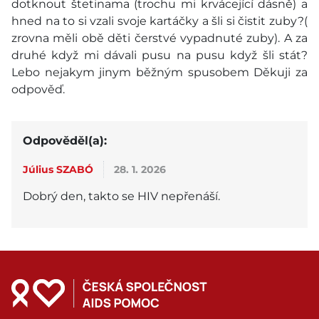
dotknout štetinama (trochu mi krvácející dásně) a
hned na to si vzali svoje kartáčky a šli si čistit zuby?(
zrovna měli obě děti čerstvé vypadnuté zuby). A za
druhé když mi dávali pusu na pusu když šli stát?
Lebo nejakym jinym běžným spusobem Děkuji za
odpověď.
Odpověděl(a):
Július SZABÓ
28. 1. 2026
Dobrý den, takto se HIV nepřenáší.