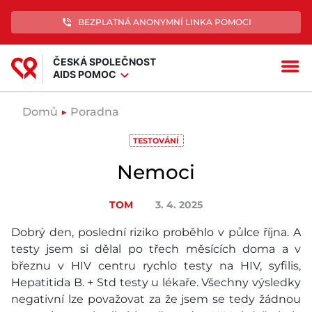
phone_in_talk
BEZPLATNÁ ANONYMNÍ LINKA POMOCI
ČESKÁ SPOLEČNOST
menu
expand_more
AIDS POMOC
Domů
▶
Poradna
TESTOVÁNÍ
Nemoci
TOM
3. 4. 2025
Dobrý den, poslední riziko proběhlo v půlce října. A
testy jsem si dělal po třech měsících doma a v
březnu v HIV centru rychlo testy na HIV, syfilis,
Hepatitida B. + Std testy u lékaře. Všechny výsledky
negativní lze považovat za že jsem se tedy žádnou