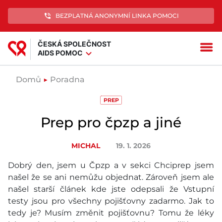
phone_in_talk
BEZPLATNÁ ANONYMNÍ LINKA POMOCI
ČESKÁ SPOLEČNOST
menu
expand_more
AIDS POMOC
Domů
▶
Poradna
PREP
Prep pro čpzp a jiné
MICHAL
19. 1. 2026
Dobrý den, jsem u Čpzp a v sekci Chciprep jsem
našel že se ani nemůžu objednat. Zároveň jsem ale
našel starší článek kde jste odepsali že Vstupní
testy jsou pro všechny pojišťovny zadarmo. Jak to
tedy je? Musím změnit pojišťovnu? Tomu že léky