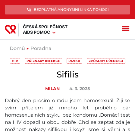
phone_in_talk
BEZPLATNÁ ANONYMNÍ LINKA POMOCI
ČESKÁ SPOLEČNOST
menu
expand_more
AIDS POMOC
Domů
▶
Poradna
HIV
PŘÍZNAKY INFEKCE
RIZIKA
ZPŮSOBY PŘENOSU
Sifilis
MILAN
4. 3. 2025
Dobrý den prosím o radu jsem homosexuál .Žiji se
svím přítelem již mnoho let proběhlo pár
homosexualnich styku bez kondomu .Domácí test
na HIV dopadl u obou dobře .Chci se zeptat zda je
možnost nakazy sifilidou i když jsme si věrní a s