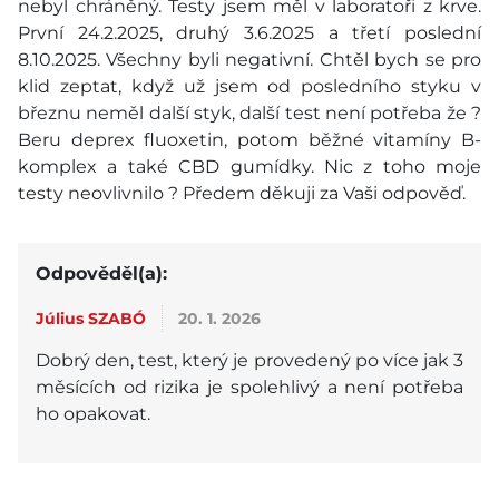
nebyl chráněný. Testy jsem měl v laboratoři z krve.
První 24.2.2025, druhý 3.6.2025 a třetí poslední
8.10.2025. Všechny byli negativní. Chtěl bych se pro
klid zeptat, když už jsem od posledního styku v
březnu neměl další styk, další test není potřeba že ?
Beru deprex fluoxetin, potom běžné vitamíny B-
komplex a také CBD gumídky. Nic z toho moje
testy neovlivnilo ? Předem děkuji za Vaši odpověď.
Odpověděl(a):
Július SZABÓ
20. 1. 2026
Dobrý den, test, který je provedený po více jak 3
měsících od rizika je spolehlivý a není potřeba
ho opakovat.