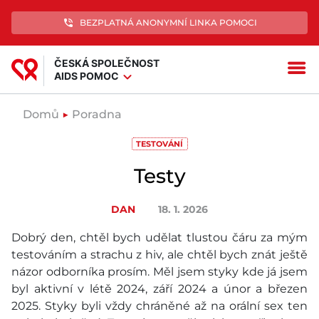
phone_in_talk
BEZPLATNÁ ANONYMNÍ LINKA POMOCI
ČESKÁ SPOLEČNOST
menu
expand_more
AIDS POMOC
Domů
▶
Poradna
TESTOVÁNÍ
Testy
DAN
18. 1. 2026
Dobrý den, chtěl bych udělat tlustou čáru za mým
testováním a strachu z hiv, ale chtěl bych znát ještě
názor odborníka prosím. Měl jsem styky kde já jsem
byl aktivní v létě 2024, září 2024 a únor a březen
2025. Styky byli vždy chráněné až na orální sex ten