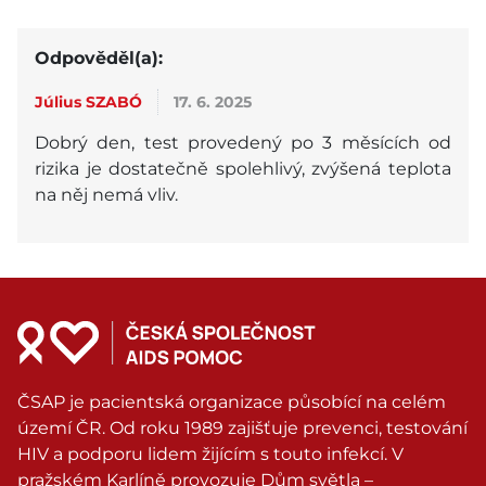
Odpověděl(a):
Július SZABÓ
17. 6. 2025
Dobrý den, test provedený po 3 měsících od
rizika je dostatečně spolehlivý, zvýšená teplota
na něj nemá vliv.
ČSAP je pacientská organizace působící na celém
území ČR. Od roku 1989 zajišťuje prevenci, testování
HIV a podporu lidem žijícím s touto infekcí. V
pražském Karlíně provozuje Dům světla –