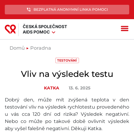
phone_in_talk
BEZPLATNÁ ANONYMNÍ LINKA POMOCI
ČESKÁ SPOLEČNOST
menu
expand_more
AIDS POMOC
Domů
▶
Poradna
TESTOVÁNÍ
Vliv na výsledek testu
KATKA
13. 6. 2025
Dobrý den, může mít zvýšená teplota v den
testování vliv na výsledek rychlotestu provedeného
u vás cca 120 dní od rizika? Výsledek negativní.
Nebo co může po takové době ovlivnit výsledek
aby vyšel falešně negativní. Děkuji Katka.